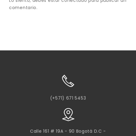
Lo siento, debes estar
conectado
para publicar un
comentario.
(+571) 671 5453
Calle 161 # 19A - 90 Bogotá D.C -