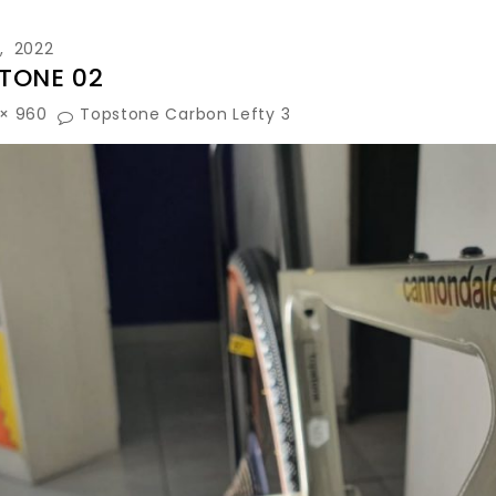
4, 2022
TONE 02
 × 960
Topstone Carbon Lefty 3